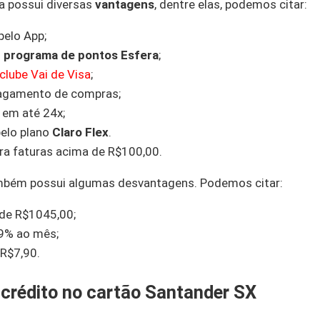
a possui diversas
vantagens
, dentre elas, podemos citar:
pelo App;
o
programa de pontos Esfera
;
clube Vai de Visa
;
agamento de compras;
 em até 24x;
elo plano
Claro Flex
.
ra faturas acima de R$100,00.
ambém possui algumas desvantagens. Podemos citar:
de R$1045,00;
9% ao mês;
 R$7,90.
 crédito no cartão Santander SX