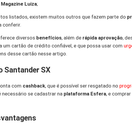
a
Magazine Luiza
;
tos listados, existem muitos outros que fazem parte do
p
a conferir.
oferece diversos
benefícios
, além de
rápida aprovação
, de
 um cartão de crédito confiável, e que possa usar com
urg
ns desse cartão nesse artigo.
o Santander SX
 conta com
cashback
, que é possível ser resgatado no
progr
é necessário se cadastrar na
plataforma Esfera
, e comprar
svantagens