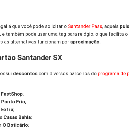
gal é que você pode solicitar o
Santander Pass
, aquela
puls
, e também pode usar uma tag para relógio, o que facilita o
as as alternativas funcionam por
aproximação.
artão Santander SX
possui
descontos
com diversos parceiros do
programa de 
FastShop
;
o
Ponto Frio
;
Extra
;
as
Casas Bahia
;
em
O Boticário
;