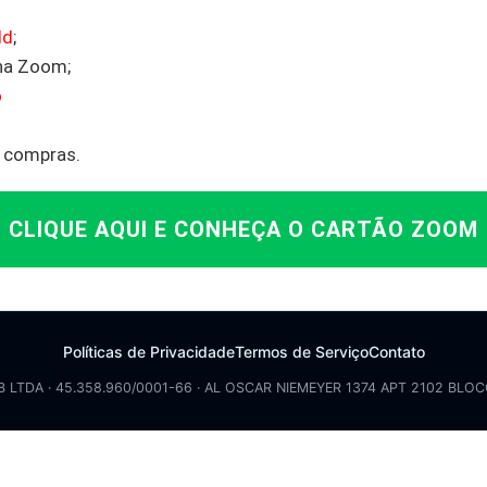
ld
;
na Zoom;
o
compras.
CLIQUE AQUI E CONHEÇA O CARTÃO ZOOM
Políticas de Privacidade
Termos de Serviço
Contato
B LTDA · 45.358.960/0001-66 · AL OSCAR NIEMEYER 1374 APT 2102 BLOC