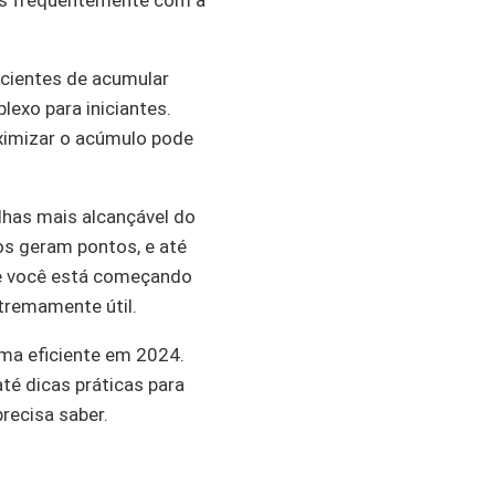
ais frequentemente com a
icientes de acumular
exo para iniciantes.
ximizar o acúmulo pode
lhas mais alcançável do
os geram pontos, e até
e você está começando
xtremamente útil.
rma eficiente em 2024.
é dicas práticas para
recisa saber.