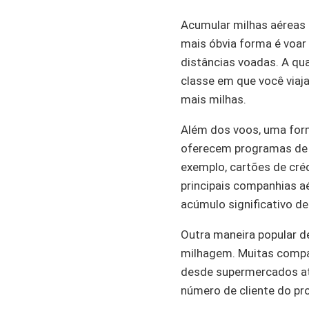
Acumular milhas aéreas p
mais óbvia forma é voa
distâncias voadas. A qu
classe em que você viaj
mais milhas.
Além dos voos, uma form
oferecem programas de p
exemplo, cartões de cr
principais companhias a
acúmulo significativo d
Outra maneira popular d
milhagem. Muitas compa
desde supermercados at
número de cliente do pr