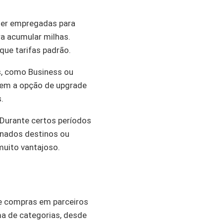
 ser empregadas para
ra acumular milhas.
ue tarifas padrão.
s, como Business ou
tem a opção de upgrade
.
 Durante certos períodos
inados destinos ou
muito vantajoso.
de compras em parceiros
a de categorias, desde