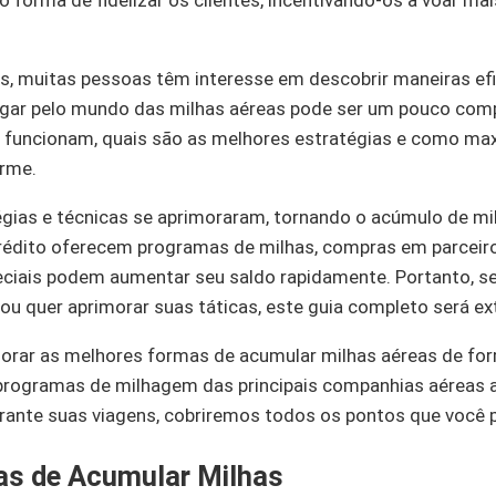
forma de fidelizar os clientes, incentivando-os a voar m
s, muitas pessoas têm interesse em descobrir maneiras ef
egar pelo mundo das milhas aéreas pode ser um pouco compl
funcionam, quais são as melhores estratégias e como ma
orme.
gias e técnicas se aprimoraram, tornando o acúmulo de mi
rédito oferecem programas de milhas, compras em parceir
ais podem aumentar seu saldo rapidamente. Portanto, s
 ou quer aprimorar suas táticas, este guia completo será e
lorar as melhores formas de acumular milhas aéreas de fo
rogramas de milhagem das principais companhias aéreas at
ante suas viagens, cobriremos todos os pontos que você p
as de Acumular Milhas