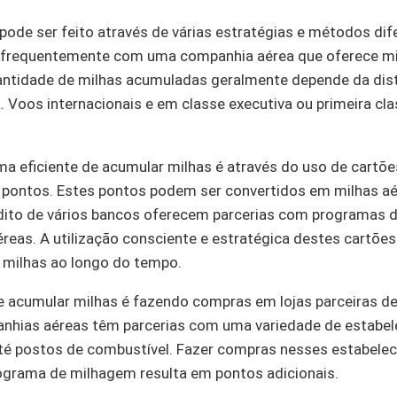
ode ser feito através de várias estratégias e métodos dife
r frequentemente com uma companhia aérea que oferece mi
antidade de milhas acumuladas geralmente depende da dist
a. Voos internacionais e em classe executiva ou primeira c
a eficiente de acumular milhas é através do uso de cartõe
ontos. Estes pontos podem ser convertidos em milhas aére
édito de vários bancos oferecem parcerias com programas 
éreas. A utilização consciente e estratégica destes cartõe
e milhas ao longo do tempo.
e acumular milhas é fazendo compras em lojas parceiras d
nhias aéreas têm parcerias com uma variedade de estabel
é postos de combustível. Fazer compras nesses estabelec
ograma de milhagem resulta em pontos adicionais.