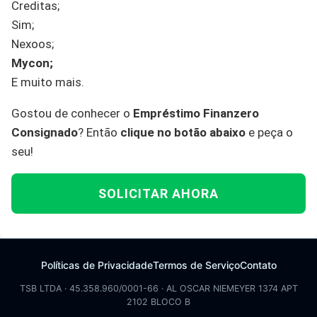
Creditas;
Sim;
Nexoos;
Mycon;
E muito mais.
Gostou de conhecer o
Empréstimo Finanzero
Consignado
? Então
clique no botão abaixo
e peça o
seu!
SOLICITAR AHORA
Políticas de Privacidade
Termos de Serviço
Contato
TSB LTDA · 45.358.960/0001-66 · AL OSCAR NIEMEYER 1374 APT
2102 BLOCO B