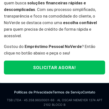
quem busca
soluções financeiras rápidas e
descomplicadas
. Com seu processo simplificado,
transparência e foco na comodidade do cliente, o
NoVerde se destaca como uma
escolha confiável
para quem precisa de crédito de forma rápida e
acessível.
Gostou do
Empréstimo Pessoal NoVerde
? Então
clique no botão abaixo e peça o seu!
SOLICITAR AGORA!
Políticas de Privacidade
Termos de Serviço
Contato
TSB LTDA · 45.358.960/0001-66 · AL OSCAR NIEMEYER 1374 APT
2102 BLOCO B