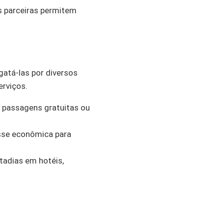
s parceiras permitem
atá-las por diversos
erviços.
 passagens gratuitas ou
asse econômica para
adias em hotéis,