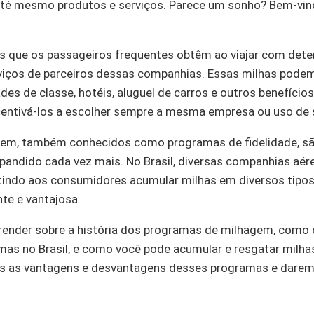
 até mesmo produtos e serviços. Parece um sonho? Bem-vi
os que os passageiros frequentes obtêm ao viajar com de
erviços de parceiros dessas companhias. Essas milhas pode
es de classe, hotéis, aluguel de carros e outros benefício
 incentivá-los a escolher sempre a mesma empresa ou uso de
em, também conhecidos como programas de fidelidade, sã
andido cada vez mais. No Brasil, diversas companhias aé
indo aos consumidores acumular milhas em diversos tipos 
te e vantajosa.
aprender sobre a história dos programas de milhagem, como 
mas no Brasil, e como você pode acumular e resgatar milhas
s as vantagens e desvantagens desses programas e darem