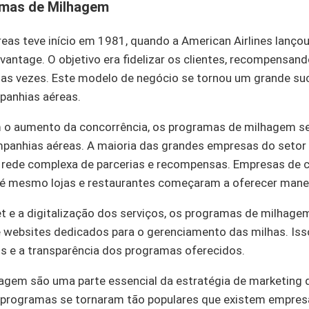
amas de Milhagem
reas teve início em 1981, quando a American Airlines lanço
antage. O objetivo era fidelizar os clientes, recompensan
as vezes. Este modelo de negócio se tornou um grande su
panhias aéreas.
 o aumento da concorrência, os programas de milhagem se
panhias aéreas. A maioria das grandes empresas do setor 
rede complexa de parcerias e recompensas. Empresas de car
té mesmo lojas e restaurantes começaram a oferecer manei
t e a digitalização dos serviços, os programas de milhag
e websites dedicados para o gerenciamento das milhas. Isso
os e a transparência dos programas oferecidos.
agem são uma parte essencial da estratégia de marketing
 programas se tornaram tão populares que existem empres