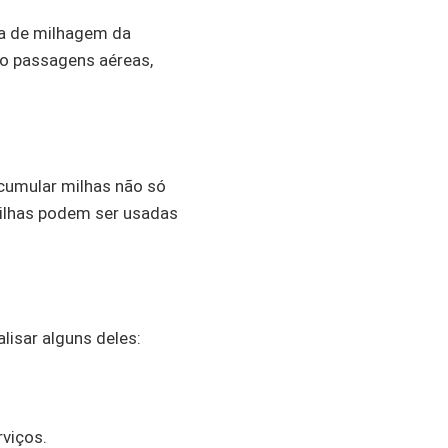
ma de milhagem da
do passagens aéreas,
cumular milhas não só
ilhas podem ser usadas
isar alguns deles:
viços.