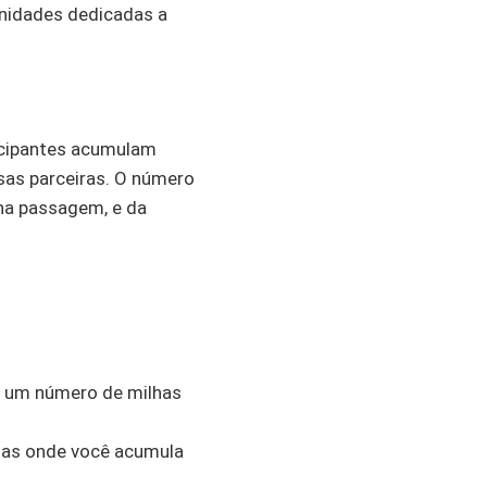
unidades dedicadas a
icipantes acumulam
sas parceiras. O número
 na passagem, e da
a um número de milhas
sas onde você acumula