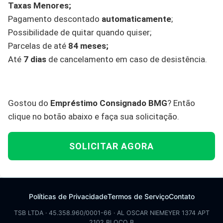
Taxas Menores;
Pagamento descontado
automaticamente
;
Possibilidade de quitar quando quiser;
Parcelas de até
84 meses;
Até
7 dias
de cancelamento em caso de desistência.
Gostou do
Empréstimo Consignado BMG
? Então
clique no botão abaixo e faça sua solicitação.
SOLICITAR AGORA
Políticas de Privacidade
Termos de Serviço
Contato
TSB LTDA · 45.358.960/0001-66 · AL OSCAR NIEMEYER 1374 APT
2102 BLOCO B