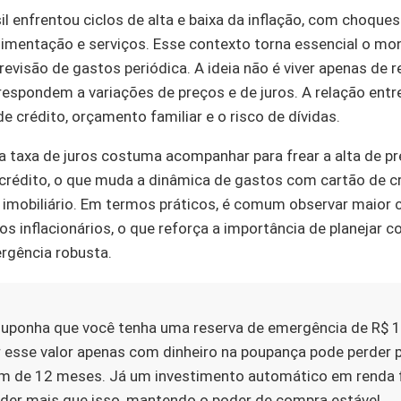
il enfrentou ciclos de alta e baixa da inflação, com choque
limentação e serviços. Esse contexto torna essencial o m
revisão de gastos periódica. A ideia não é viver apenas de 
respondem a variações de preços e de juros. A relação ent
e crédito, orçamento familiar e o risco de dívidas.
a taxa de juros costuma acompanhar para frear a alta de p
crédito, o que muda a dinâmica de gastos com cartão de c
 imobiliário. Em termos práticos, é comum observar maior 
s inflacionários, o que reforça a importância de planejar 
rgência robusta.
uponha que você tenha uma reserva de emergência de R$ 1
 esse valor apenas com dinheiro na poupança pode perder
im de 12 meses. Já um investimento automático em renda 
ender mais que isso, mantendo o poder de compra estável.