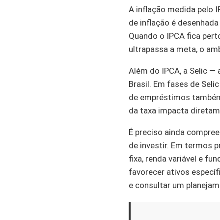
A inflação medida pelo I
de inflação é desenhada 
Quando o IPCA fica pert
ultrapassa a meta, o amb
Além do IPCA, a Selic — 
Brasil. Em fases de Seli
de empréstimos também s
da taxa impacta diretame
É preciso ainda compre
de investir. Em termos p
fixa, renda variável e 
favorecer ativos especí
e consultar um planejame