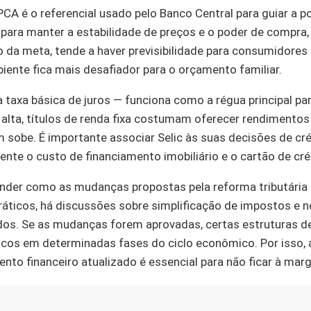
PCA é o referencial usado pelo Banco Central para guiar a p
para manter a estabilidade de preços e o poder de compra, 
o da meta, tende a haver previsibilidade para consumidore
iente fica mais desafiador para o orçamento familiar.
a taxa básica de juros — funciona como a régua principal pa
c alta, títulos de renda fixa costumam oferecer rendimento
obe. É importante associar Selic às suas decisões de créd
nte o custo de financiamento imobiliário e o cartão de cré
ender como as mudanças propostas pela reforma tributári
ráticos, há discussões sobre simplificação de impostos e n
fundos. Se as mudanças forem aprovadas, certas estruturas 
ficos em determinadas fases do ciclo econômico. Por isso, 
nto financeiro atualizado é essencial para não ficar à ma