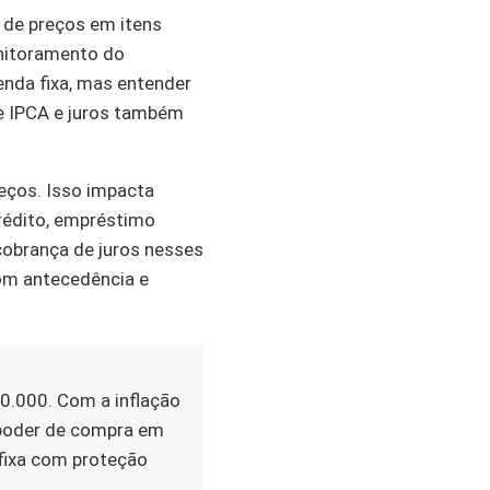
s de preços em itens
onitoramento do
renda fixa, mas entender
re IPCA e juros também
reços. Isso impacta
rédito, empréstimo
cobrança de juros nesses
com antecedência e
0.000. Com a inflação
 poder de compra em
fixa com proteção