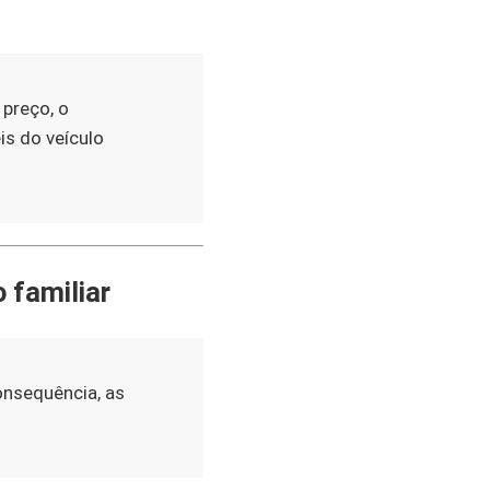
preço, o
s do veículo
 familiar
consequência, as