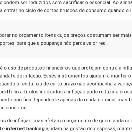
 podem ser reduzidos sem sacrificar o essencial. Ao alin
ta entrar no ciclo de cortes bruscos de consumo quando o I
porar no orçamento itens cujos preços costumam ser mais s
ortes, para que a poupança não perca valor real.
é o uso de produtos financeiros que protejam contra a inf
ndate de inflação. Esses instrumentos ajudam a manter o
 quando a renda fixa de curto prazo não acompanha a varia
portfólio a títulos indexados à inflação pode reduzir a eros
amento não fica dependente apenas da renda nominal, mas
ocê consome.
os de inflação, mas afetam o orçamento de quem anda com 
l
e
internet banking
ajudam na gestão de despesas, mante