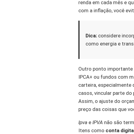
renda em cada mês e que
com a inflação, você evi
Dica:
considere incor
como energia e transp
Outro ponto importante 
IPCA+ ou fundos com ma
carteira, especialmente
casos, vincular parte do 
Assim, o ajuste do orç
preço das coisas que v
Ipva
e
IPVA
não são term
Itens como
conta digita