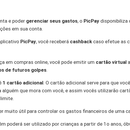
onta e poder
gerenciar seus gastos
, o
PicPay
disponibiliza
pções em sua conta.
aplicativo
PicPay
, você receberá
cashback
caso efetue as c
ça em compras online, você pode emitir um
cartão virtual
a
cos de futuros golpes
.
té
1 cartão adicional
. O cartão adicional serve para que vo
ia alguém que mora com você, e assim vocês utilizarão car
imite.
r muito útil para controlar os gastos financeiros de uma c
m poderá ser utilizado por crianças a partir de 1o anos, ó