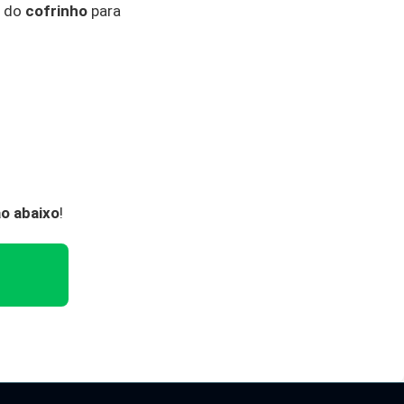
o do
cofrinho
para
ão abaixo
!