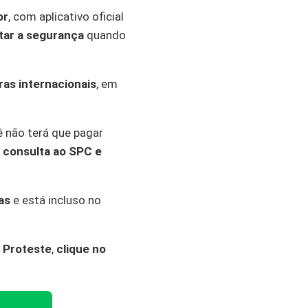
or
, com aplicativo oficial
ar a segurança
quando
as internacionais
, em
cê não terá que pagar
a consulta ao SPC e
as
e está incluso no
o
Proteste
,
clique no