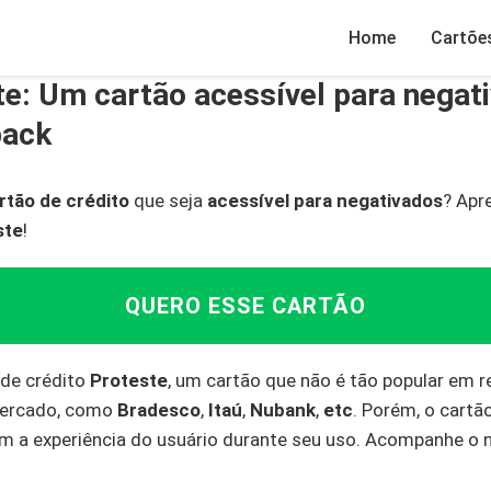
Home
Cartõe
te: Um cartão acessível para negat
back
rtão de crédito
que seja
acessível para negativados
? Apr
ste
!
QUERO ESSE CARTÃO
 de crédito
Proteste
, um cartão que não é tão popular em 
mercado, como
Bradesco
,
Itaú
,
Nubank
,
etc
. Porém, o cartã
 a experiência do usuário durante seu uso. Acompanhe o 