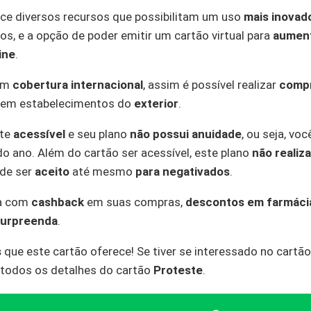
ce diversos recursos que possibilitam um uso
mais inovad
os, e a opção de poder emitir um cartão virtual para
aument
ine
.
tém
cobertura internacional
, assim é possível realizar
compr
e em estabelecimentos do
exterior
.
nte
acessível
e seu plano
não possui anuidade
, ou seja, vo
o ano. Além do cartão ser acessível, este plano
não realiz
ode ser
aceito
até mesmo
para negativados
.
a com
cashback
em suas compras,
descontos em farmáci
Surpreenda
.
s
que este cartão oferece! Se tiver se interessado no cartã
todos os detalhes do cartão
Proteste
.