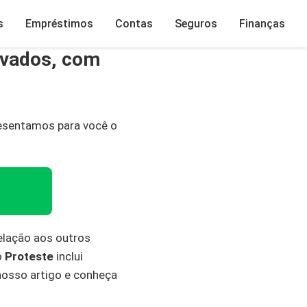
s
Empréstimos
Contas
Seguros
Finanças
ivados, com
esentamos para você o
relação aos outros
o
Proteste
inclui
nosso artigo e conheça