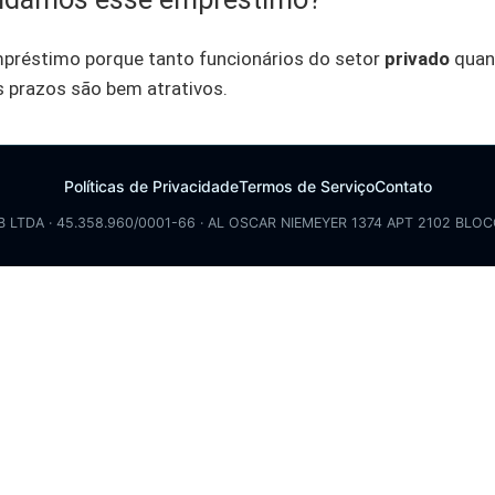
réstimo porque tanto funcionários do setor
privado
quan
s prazos são bem atrativos.
Políticas de Privacidade
Termos de Serviço
Contato
B LTDA · 45.358.960/0001-66 · AL OSCAR NIEMEYER 1374 APT 2102 BLOC