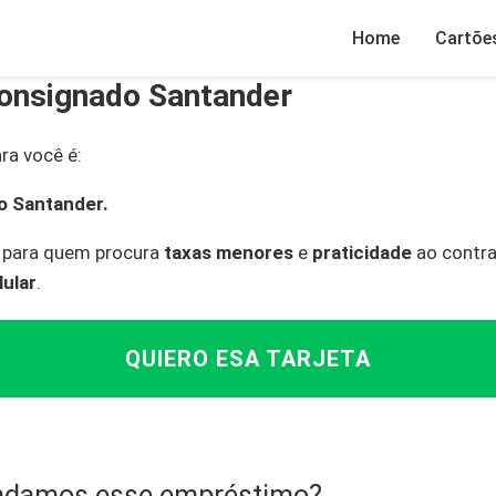
Home
Cartõe
onsignado Santander
a você é:
o Santander.
 para quem procura
taxas menores
e
praticidade
ao contra
lular
.
QUIERO ESA TARJETA
ndamos esse empréstimo?