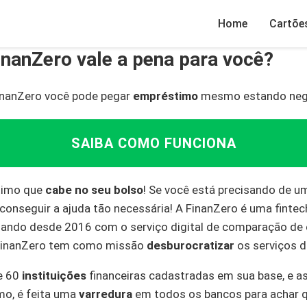
Home
Cartõe
nanZero vale a pena para você?
inanZero você pode pegar
empréstimo
mesmo estando neg
SAIBA COMO FUNCIONA
timo que
cabe no seu bolso
! Se você está precisando de 
conseguir a ajuda tão necessária! A FinanZero é uma finte
atuando desde 2016 com o serviço digital de comparação d
 FinanZero tem como missão
desburocratizar
os serviços d
e 60
instituições
financeiras cadastradas em sua base, e a
mo, é feita uma
varredura
em todos os bancos para achar q