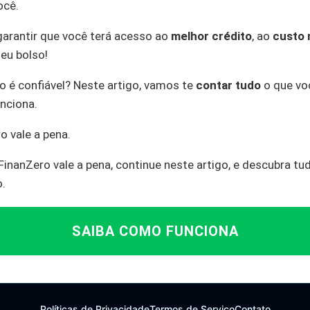
ocê.
arantir que você terá acesso ao
melhor crédito
, ao
custo 
eu bolso!
o é confiável? Neste artigo, vamos te
contar tudo
o que voc
nciona.
o vale a pena.
FinanZero vale a pena, continue neste artigo, e descubra tu
.
SAIBA COMO FUNCIONA
Políticas de Privacidade
Termos de Serviço
Contato