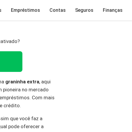
s
Empréstimos
Contas
Seguros
Finanças
ativado?
uma
graninha extra
, aqui
ch pioneira no mercado
e empréstimos. Com mais
e crédito.
ssim que você faz a
ual pode oferecer a