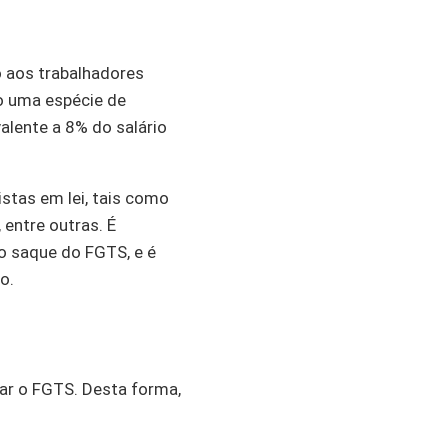
o aos trabalhadores
mo uma espécie de
lente a 8% do salário
istas em lei, tais como
entre outras. É
o saque do FGTS, e é
o.
car o FGTS. Desta forma,