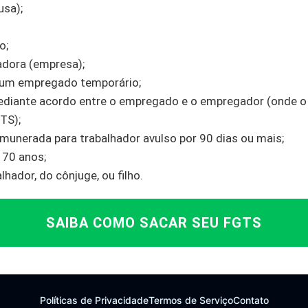
usa);
o;
dora (empresa);
 um empregado temporário;
ediante acordo entre o empregado e o empregador (onde
TS);
emunerada para trabalhador avulso por 90 dias ou mais;
a 70 anos;
hador, do cônjuge, ou filho.
SAIBA COMO SACAR SEU FGTS
Políticas de Privacidade
Termos de Serviço
Contato