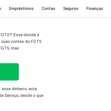
s
Empréstimos
Contas
Seguros
Finanças
FGTS?” Essa dúvida é
m suas contas do FGTS
 FGTS, mas
 esse dinheiro, este
de Serviço, desde o que