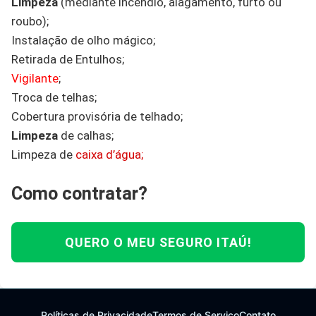
Limpeza
(mediante incêndio, alagamento, furto ou
roubo);
Instalação de olho mágico;
Retirada de Entulhos;
Vigilante
;
Troca de telhas;
Cobertura provisória de telhado;
Limpeza
de calhas;
Limpeza de
caixa d’água;
Como contratar?
QUERO O MEU SEGURO ITAÚ!
Políticas de Privacidade
Termos de Serviço
Contato