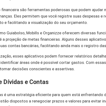
o financeira são ferramentas poderosas que podem ajudar
inanças. Eles permitem que você registre suas despesas e r
o e facilitando a visualização do seu orçamento.
omo Guiabolso, Mobills e Organizze oferecem diversas func
é a projeção de metas financeiras. Alguns desses aplicat
s contas bancárias, facilitando ainda mais o registro das
ização, esses aplicativos podem fornecer relatórios detalh
identificar áreas onde é possível cortar gastos. Com ess
 tomar decisões conscientes e assertivas.
 Dívidas e Contas
s é uma estratégia eficiente para quem está enfrentando di
stão dispostos a renegociar prazos e valores para evitar i