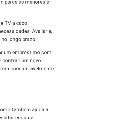
em parcelas menores e
 e TV a cabo
cessidades. Avaliar e,
 no longo prazo.
erar um empréstimo com
e contrair um novo
forem consideravelmente
, como também ajuda a
esultar em uma