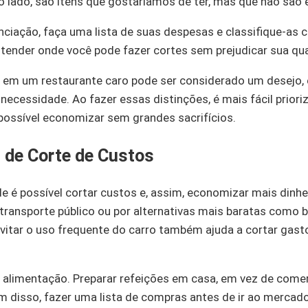
o lado, são itens que gostaríamos de ter, mas que não são 
enciação, faça uma lista de suas despesas e classifique-a
ntender onde você pode fazer cortes sem prejudicar sua qua
a em um restaurante caro pode ser considerado um desejo,
cessidade. Ao fazer essas distinções, é mais fácil priori
 possível economizar sem grandes sacrifícios.
s de Corte de Custos
e é possível cortar custos e, assim, economizar mais dinhe
transporte público ou por alternativas mais baratas como b
itar o uso frequente do carro também ajuda a cortar gas
é alimentação. Preparar refeições em casa, em vez de comer
 disso, fazer uma lista de compras antes de ir ao mercado