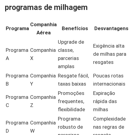
programas de milhagem
Companhia
Programa
Benefícios
Desvantagens
Aérea
Upgrade de
Exigência alta
Programa
Companhia
classe,
de milhas para
A
X
parcerias
resgates
amplas
Programa
Companhia
Resgate fácil,
Poucas rotas
B
Y
taxas baixas
internacionais
Promoções
Expiração
Programa
Companhia
frequentes,
rápida das
C
Z
flexibilidade
milhas
Programa
Complexidade
Programa
Companhia
robusto de
nas regras de
D
W