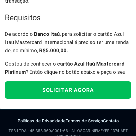
transação.
Requisitos
De acordo o
Banco Itaú
, para solicitar o cartão Azul
Itaú Mastercard Internacional é preciso ter uma renda
de, no mínimo,
R$5.000,00.
Gostou de conhecer o
cartão Azul Itaú Mastercard
Platinum
? Então clique no botão abaixo e peça o seu!
SOLICITAR AGORA
Políticas de Privacidade
Termos de Serviço
Contato
TSB LTDA · 45.358.960/0001-66 · AL OSCAR NIEMEYER 1374 APT