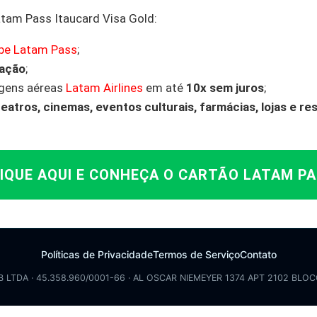
tam Pass Itaucard Visa Gold:
ube Latam Pass
;
ação
;
gens aéreas
Latam Airlines
em até
10x sem juros
;
teatros, cinemas, eventos culturais, farmácias, lojas e r
IQUE AQUI E CONHEÇA O CARTÃO LATAM P
Políticas de Privacidade
Termos de Serviço
Contato
B LTDA · 45.358.960/0001-66 · AL OSCAR NIEMEYER 1374 APT 2102 BLOC