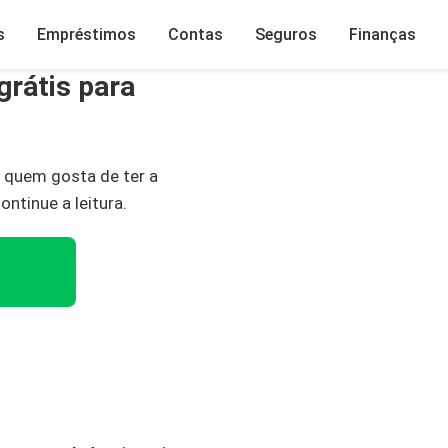
s
Empréstimos
Contas
Seguros
Finanças
grátis para
 quem gosta de ter a
Continue a leitura.