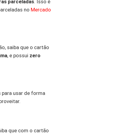
as parceladas
. Isso é
parceladas no
Mercado
ão, saiba que o cartão
ima
, e possui
zero
s
para usar de forma
aproveitar.
aiba que com o cartão